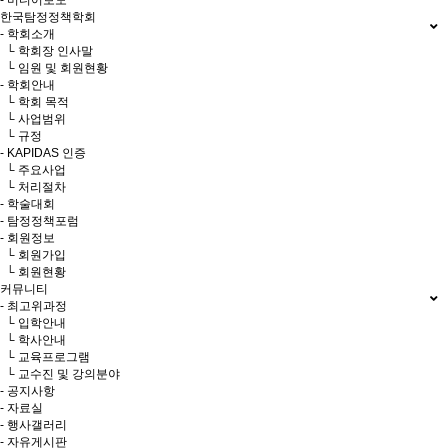
- 미디어보도
한국탐정정책학회
- 학회소개
└ 학회장 인사말
└ 임원 및 회원현황
- 학회안내
└ 학회 목적
└ 사업범위
└ 규정
- KAPIDAS 인증
└ 주요사업
└ 처리절차
- 학술대회
- 탐정정책포럼
- 회원정보
└ 회원가입
└ 회원현황
커뮤니티
- 최고위과정
└ 입학안내
└ 학사안내
└ 교육프로그램
└ 교수진 및 강의분야
- 공지사항
- 자료실
- 행사갤러리
- 자유게시판