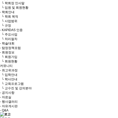
└ 학회장 인사말
└ 임원 및 회원현황
- 학회안내
└ 학회 목적
└ 사업범위
└ 규정
- KAPIDAS 인증
└ 주요사업
└ 처리절차
- 학술대회
- 탐정정책포럼
- 회원정보
└ 회원가입
└ 회원현황
커뮤니티
- 최고위과정
└ 입학안내
└ 학사안내
└ 교육프로그램
└ 교수진 및 강의분야
- 공지사항
- 자료실
- 행사갤러리
- 자유게시판
- Q&A