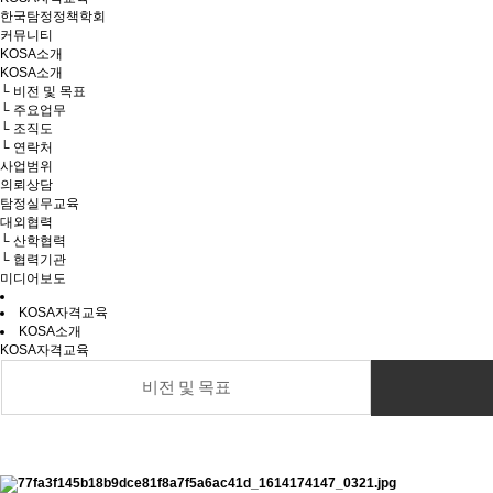
한국탐정정책학회
커뮤니티
KOSA소개
KOSA소개
└ 비전 및 목표
└ 주요업무
└ 조직도
└ 연락처
사업범위
의뢰상담
탐정실무교육
대외협력
└ 산학협력
└ 협력기관
미디어보도
KOSA자격교육
KOSA소개
KOSA자격교육
비전 및 목표