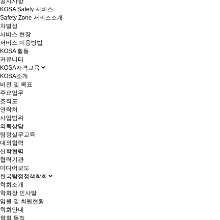
공지사항
KOSA Safety 서비스
Safety Zone 서비스소개
차별성
서비스 현장
서비스 이용방법
KOSA 활동
커뮤니티
KOSA자격교육
KOSA소개
비전 및 목표
주요업무
조직도
연락처
사업범위
의뢰상담
탐정실무교육
대외협력
산학협력
협력기관
미디어보도
한국탐정정책학회
학회소개
학회장 인사말
임원 및 회원현황
학회안내
학회 목적