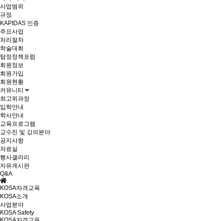
사업범위
규정
KAPIDAS 인증
주요사업
처리절차
학술대회
탐정정책포럼
회원정보
회원가입
회원현황
커뮤니티
최고위과정
입학안내
학사안내
교육프로그램
교수진 및 강의분야
공지사항
자료실
행사갤러리
자유게시판
Q&A
KOSA자격교육
KOSA소개
사업분야
KOSA Safety
KOSA자격교육