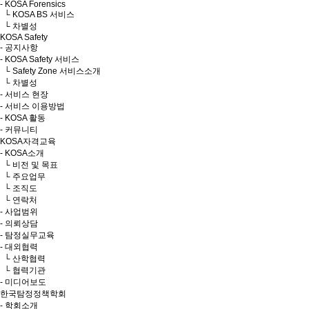
- KOSA Forensics
└ KOSA BS 서비스
└ 차별성
KOSA Safety
- 공지사항
- KOSA Safety 서비스
└ Safety Zone 서비스소개
└ 차별성
- 서비스 현장
- 서비스 이용방법
- KOSA 활동
- 커뮤니티
KOSA자격교육
- KOSA소개
└ 비전 및 목표
└ 주요업무
└ 조직도
└ 연락처
- 사업범위
- 의뢰상담
- 탐정실무교육
- 대외협력
└ 산학협력
└ 협력기관
- 미디어보도
한국탐정정책학회
- 학회소개