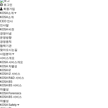
로그인
회원가입
KOSA소개
KOSA소개
CEO 인사
인사말
KOSA 비전
경영이념
운영방향
경영원칙
협력기관
찾아오시는길
사업분야
서비스개요
KOSA 서비스개요
KOSA 차별성
KOSA I2
KOSA I2 서비스
KOSA R&D 서비스
KOSA BS
KOSA BS 서비스
차별성
KOSA Forensics
KOSA BS 서비스
차별성
KOSA Safety