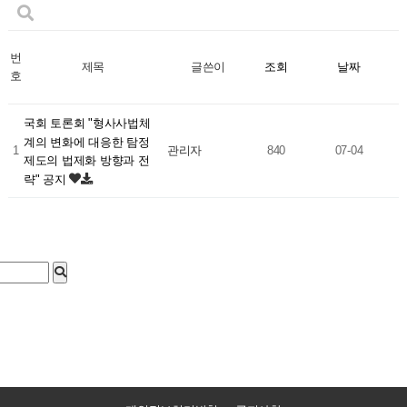
번
조회
날짜
제목
글쓴이
호
국회 토론회 "형사사법체
계의 변화에 대응한 탐정
1
관리자
840
07-04
제도의 법제화 방향과 전
략" 공지