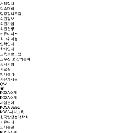
처리절차
학술대회
탐정정책포럼
회원정보
회원가입
회원현황
커뮤니티
최고위과정
입학안내
학사안내
교육프로그램
교수진 및 강의분야
공지사항
자료실
행사갤러리
자유게시판
Q&A
KOSA소개
KOSA소개
사업분야
KOSA Safety
KOSA자격교육
한국탐정정책학회
커뮤니티
오시는길
KOSA소개