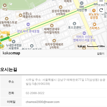
100m
길찾기
오시는길
사무실 주소: 서울특별시 강남구 테헤란로77길 17(삼성동) 승광
주소
빌딩 5층(우06159)
전화
02-2088-3022
이메일
chamssl2000@naver.com