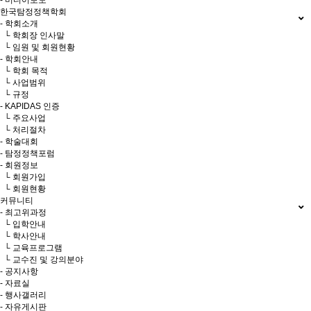
- 미디어보도
한국탐정정책학회
- 학회소개
└ 학회장 인사말
└ 임원 및 회원현황
- 학회안내
└ 학회 목적
└ 사업범위
└ 규정
- KAPIDAS 인증
└ 주요사업
└ 처리절차
- 학술대회
- 탐정정책포럼
- 회원정보
└ 회원가입
└ 회원현황
커뮤니티
- 최고위과정
└ 입학안내
└ 학사안내
└ 교육프로그램
└ 교수진 및 강의분야
- 공지사항
- 자료실
- 행사갤러리
- 자유게시판