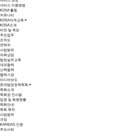
서비스 현장
서비스 이용방법
KOSA 활동
커뮤니티
KOSA자격교육
KOSA소개
비전 및 목표
주요업무
조직도
연락처
사업범위
의뢰상담
탐정실무교육
대외협력
산학협력
협력기관
미디어보도
한국탐정정책학회
학회소개
학회장 인사말
임원 및 회원현황
학회안내
학회 목적
사업범위
규정
KAPIDAS 인증
주요사업