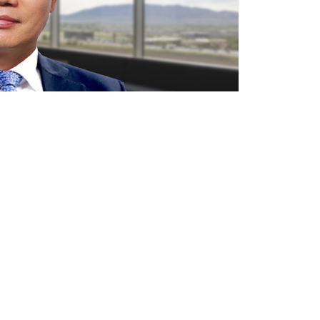
업이 살 길이다
교수, 한국탐정정책학회 회장)