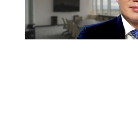
[이상수 칼럼] 변호사와 탐정의 상생적 협
김용태 발행인
기사입력 2021-05-03
▲
이상수(가톨릭대 행정대학원 탐정학전공 주임