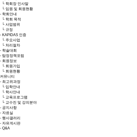
└ 학회장 인사말
└ 임원 및 회원현황
- 학회안내
└ 학회 목적
└ 사업범위
└ 규정
- KAPIDAS 인증
└ 주요사업
└ 처리절차
- 학술대회
- 탐정정책포럼
- 회원정보
└ 회원가입
└ 회원현황
커뮤니티
- 최고위과정
└ 입학안내
└ 학사안내
└ 교육프로그램
└ 교수진 및 강의분야
- 공지사항
- 자료실
- 행사갤러리
- 자유게시판
- Q&A