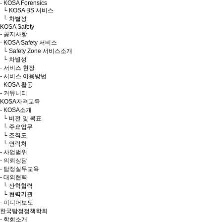
- KOSA Forensics
└ KOSA BS 서비스
└ 차별성
KOSA Safety
- 공지사항
- KOSA Safety 서비스
└ Safety Zone 서비스소개
└ 차별성
- 서비스 현장
- 서비스 이용방법
- KOSA 활동
- 커뮤니티
KOSA자격교육
- KOSA소개
└ 비전 및 목표
└ 주요업무
└ 조직도
└ 연락처
- 사업범위
- 의뢰상담
- 탐정실무교육
- 대외협력
└ 산학협력
└ 협력기관
- 미디어보도
한국탐정정책학회
- 학회소개