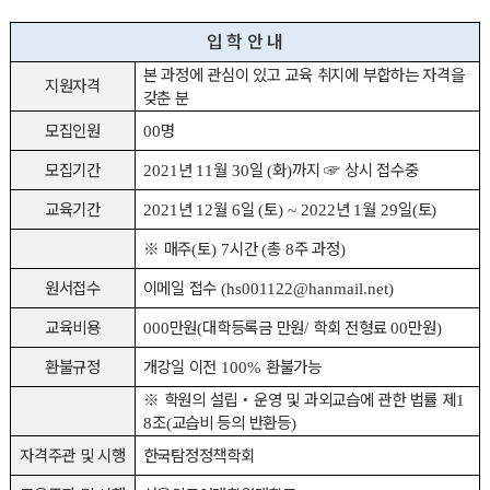
입 학 안 내
본 과정에 관심이 있고 교육 취지에 부합하는 자격을
지원자격
갖춘 분
모집인원
명
00
모집기간
년
월
일
화
까지
☞
상시 접수중
2021
11
30
(
)
교육기간
년
월
일
토
년
월
일
토
2021
12
6
(
) ~ 2022
1
29
(
)
※
매주
토
시간
총
주 과정
(
) 7
(
8
)
원서접수
이메일 접수
(hs001122@hanmail.net)
교육비용
만원
대학등록금 만원
학회 전형료
만원
000
(
/
00
)
환불규정
개강일 이전
환불가능
100%
※
학원의 설립
‧
운영 및 과외교습에 관한 법률 제
1
조
교습비 등의 반환등
8
(
)
자격주관 및 시행
한국탐정정책학회