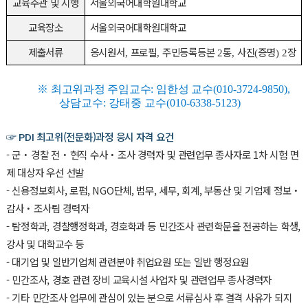
교육주관 및 시행
서울외국어대학원대학교
교육장소
서울외국어대학원대학교
제출서류
응시원서
프로필
주민등록등본
통
사진
증명
장
,
,
2
,
(
) 2
※
최고위과정 주임교수
:
임한성 교수
(010-3724-9850),
상담교수
:
강태중 교수
(010-6338-5123)
☞ PDI 최고위(전문화)과정 응시 자격 요건
- 군‧경찰 전‧현직 수사‧조사 경력자 및 관련업무 종사자로 1차 시험 면
제 대상자 우선 선발
- 신용정보회사, 로펌, NGO단체, 법무, 세무, 회계, 부동산 및 기업제 정보‧
감사‧조사팀 경력자
- 탐정학과, 경찰행정학과, 경호학과 등 민간조사 관련학문을 전공하는 학생,
강사 및 대학교수 등
- 대기업 및 일반기업체 관련분야 취업요원 또는 일반 행정요원
- 민간조사, 경호 관련 장비 교육시설 사업자 및 관련업무 종사경력자
- 기타 민간조사 업무에 관심이 있는 분으로 서류심사 후 결격 사유가 되지